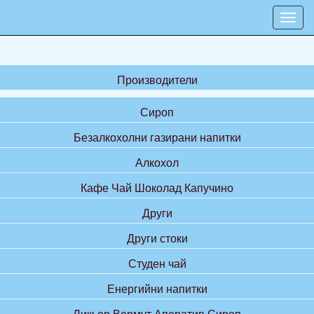
Производители
Сироп
Безалкохолни газирани напитки
Алкохол
Кафе Чай Шоколад Капучино
Други
Други стоки
Студен чай
Енергийни напитки
Ликьор Вермут Аператив Сироп