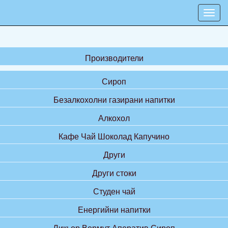
Производители
Сироп
Безалкохолни газирани напитки
Алкохол
Кафе Чай Шоколад Капучино
Други
Други стоки
Студен чай
Енергийни напитки
Ликьор Вермут Аператив Сироп