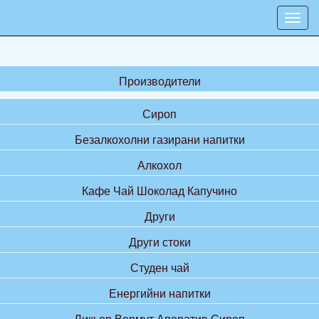
Производители
Сироп
Безалкохолни газирани напитки
Алкохол
Кафе Чай Шоколад Капучино
Други
Други стоки
Студен чай
Енергийни напитки
Ликьор Вермут Аператив Сироп