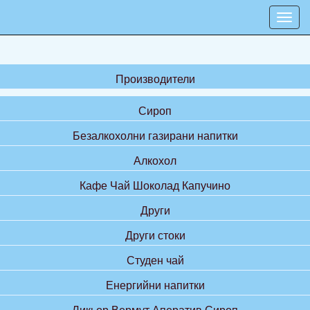
Производители
Сироп
Безалкохолни газирани напитки
Алкохол
Кафе Чай Шоколад Капучино
Други
Други стоки
Студен чай
Енергийни напитки
Ликьор Вермут Аператив Сироп