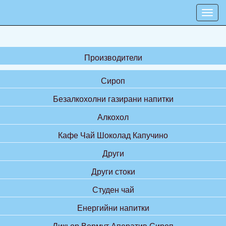
Производители
Сироп
Безалкохолни газирани напитки
Алкохол
Кафе Чай Шоколад Капучино
Други
Други стоки
Студен чай
Енергийни напитки
Ликьор Вермут Аператив Сироп